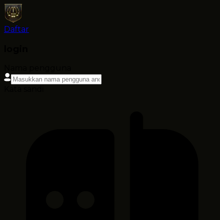
Daftar
login
Nama pengguna
Kata sandi