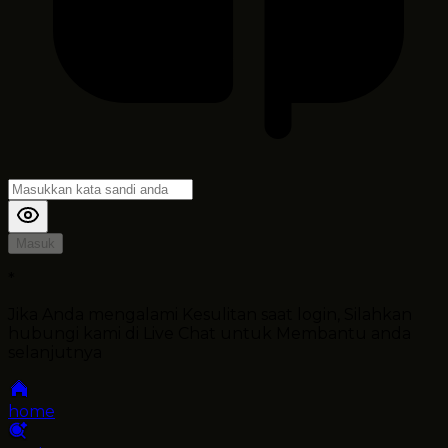
Masuk
*
Jika Anda mengalami Kesulitan saat login, Silahkan
hubungi kami di Live Chat untuk Membantu anda
selanjutnya
home