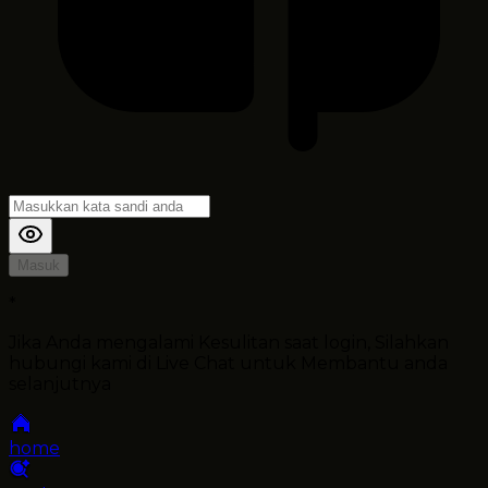
Masuk
*
Jika Anda mengalami Kesulitan saat login, Silahkan
hubungi kami di Live Chat untuk Membantu anda
selanjutnya
home