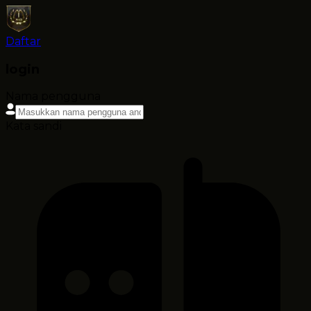
Daftar
login
Nama pengguna
Kata sandi